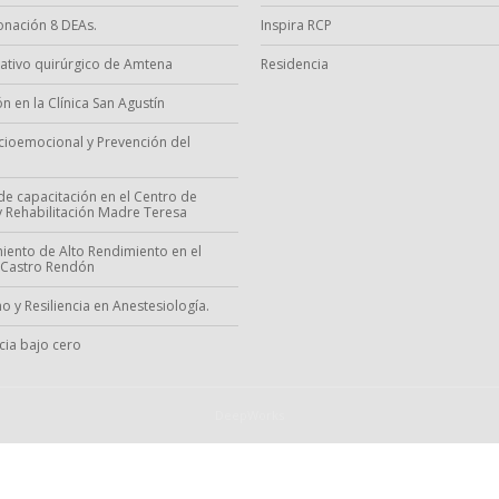
nación 8 DEAs.
Inspira RCP
ativo quirúrgico de Amtena
Residencia
n en la Clínica San Agustín
ocioemocional y Prevención del
de capacitación en el Centro de
 y Rehabilitación Madre Teresa
iento de Alto Rendimiento en el
 Castro Rendón
o y Resiliencia en Anestesiología.
ia bajo cero
DeepWorks