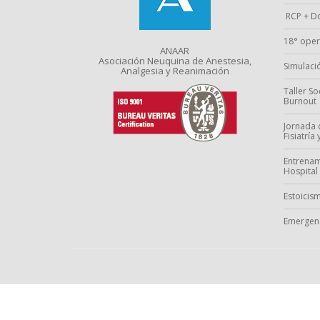
RCP + Do
18° oper
ANAAR
Asociación Neuquina de Anestesia,
Simulació
Analgesia y Reanimación
Taller S
Burnout
Jornada 
Fisiatría
Entrenam
Hospital
Estoicism
Emergenc