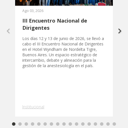
Ago 03, 2026
Jul
III Encuentro Nacional de
R
Dirigentes
El
Ma
Los días 12 y 13 de junio de 2026, se llevó a
fu
cabo el III Encuentro Nacional de Dirigentes
pr
en el Hotel Wyndham de Nordelta Tigre,
de
Buenos Aires. Un espacio estratégico de
Re
intercambio, debate y alineación para la
ac
gestión de la anestesiología en el país.
De
(D
Ca
Institucional
pa