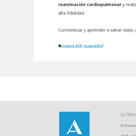
reanimación cardiopulmonar
y real
alta fidelidad.
Concientizar y aprender a salvar vidas.
Inspira RCP
,
InspiraRCP
ÚLTIM
III Encue