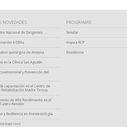
AS NOVEDADES
PROGRAMAS
ntro Nacional de Dirigentes
Simular
nación 8 DEAs.
Inspira RCP
ativo quirúrgico de Amtena
Residencia
n en la Clínica San Agustín
ocioemocional y Prevención del
de capacitación en el Centro de
 y Rehabilitación Madre Teresa
iento de Alto Rendimiento en el
 Castro Rendón
o y Resiliencia en Anestesiología.
ia bajo cero