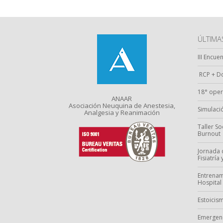
ÚLTIM
III Encue
RCP + Do
18° oper
ANAAR
Asociación Neuquina de Anestesia,
Simulació
Analgesia y Reanimación
Taller S
Burnout
Jornada 
Fisiatría
Entrenam
Hospital
Estoicism
Emergenc