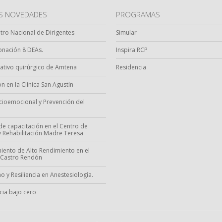
AS NOVEDADES
PROGRAMAS
ntro Nacional de Dirigentes
Simular
nación 8 DEAs.
Inspira RCP
ativo quirúrgico de Amtena
Residencia
n en la Clínica San Agustín
ocioemocional y Prevención del
de capacitación en el Centro de
 y Rehabilitación Madre Teresa
iento de Alto Rendimiento en el
 Castro Rendón
o y Resiliencia en Anestesiología.
ia bajo cero