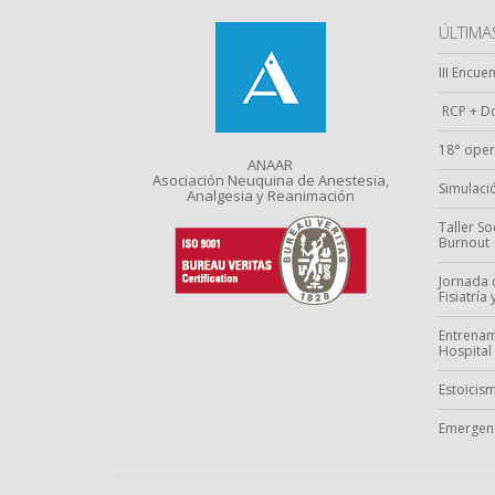
ÚLTIM
III Encue
RCP + Do
18° oper
ANAAR
Asociación Neuquina de Anestesia,
Simulació
Analgesia y Reanimación
Taller S
Burnout
Jornada 
Fisiatría
Entrenam
Hospital
Estoicism
Emergenc